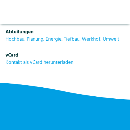
Aktuelles
Vorlesen pausieren
Funktion
Stoppen
Sachbearbeiterin Bauadministration
Bildung
Kontakt
Login
Abteilungen
Tourismus
Hochbau, Planung, Energie
,
Tiefbau, Werkhof, Umwelt
vCard
Kontakt als vCard herunterladen