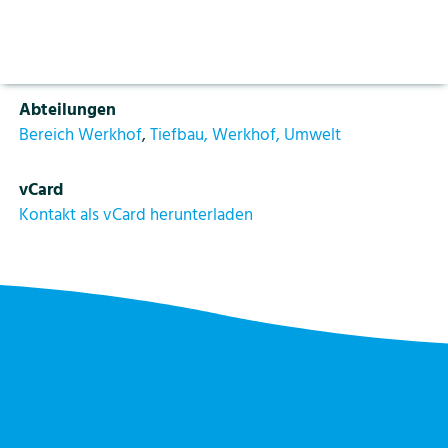
Aktuelles
Vorlesen pausieren
Funktion
Stoppen
Werkstattchef
Bildung
Kontakt
Login
Abteilungen
Tourismus
Bereich Werkhof
,
Tiefbau, Werkhof, Umwelt
vCard
Kontakt als vCard herunterladen