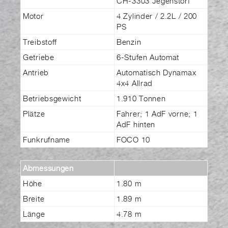
CH-3303 Jegenstorf
Motor
4 Zylinder / 2.2L / 200
PS
Treibstoff
Benzin
Getriebe
6-Stufen Automat
Antrieb
Automatisch Dynamax
4x4 Allrad
Betriebsgewicht
1.910 Tonnen
Plätze
Fahrer; 1 AdF vorne; 1
AdF hinten
Funkrufname
FOCO 10
Abmessungen
Höhe
1.80 m
Breite
1.89 m
Länge
4.78 m