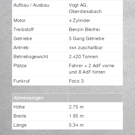
Aufbau / Ausbau
Vogt AG,
Oberdiessbach
Motor
4 Zylinder
Treibstoff
Benzin Bleifrei
Getriebe
5 Gang Getriebe
Antrieb
4x4 zuschaltbar
Betriebsgewicht
2.420 Tonnen
Plätze
Fahrer + 2 AdF vorne
und 8 AdF hinten
Funkruf
Foco 3
Abmessungen
Höhe
2.75 m
Breite
1.95 m
Länge
5.34 m