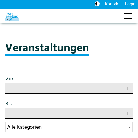
Kontakt
Login
Aktuelles
Veranstaltungen
News
Veranstaltungen
Preise
Von
Tickets / Gutscheine
Bis
Angebote