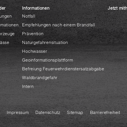
der
Informationen
Jetzt mit
ungen
Notfall
rmationen
Empfehlungen nach einem Brandfall
hrzeuge
Prävention
lässe
Naturgefahrensituation
Hochwasser
Geoinformationsplattform
Befreiung Feuerwehrdienstersatzabgabe
Waldbrandgefahr
Intern
Impressum
Datenschutz
Sitemap
Barrierefreiheit