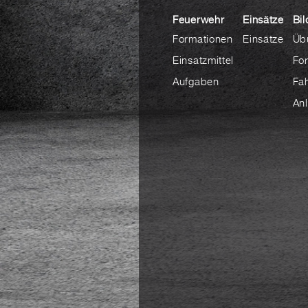
Feuerwehr
Einsätze
Bil
Formationen
Einsätze
Üb
Einsatzmittel
Fo
Aufgaben
Fa
An