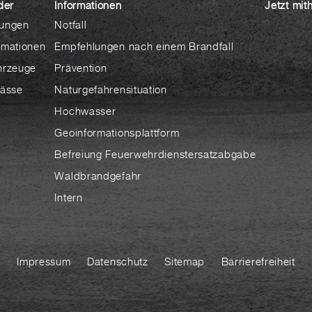
der
Informationen
Jetzt mit
ungen
Notfall
rmationen
Empfehlungen nach einem Brandfall
hrzeuge
Prävention
lässe
Naturgefahrensituation
Hochwasser
Geoinformationsplattform
Befreiung Feuerwehrdienstersatzabgabe
Waldbrandgefahr
Intern
Impressum
Datenschutz
Sitemap
Barrierefreiheit