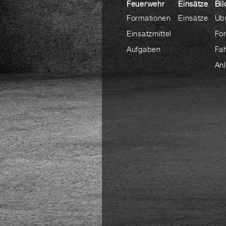
Feuerwehr
Einsätze
Bil
Formationen
Einsätze
Üb
Einsatzmittel
Fo
Aufgaben
Fa
An