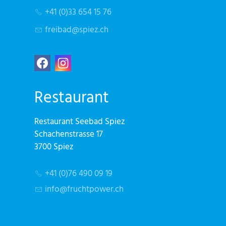
+41 (0)33 654 15 76
fr
b
d
sp
z
ch
Restaurant
Restaurant Seebad Spiez
Schachenstrasse 17
3700 Spiez
+41 (0)76 490 09 19
nf
fr
chtp
w
r
ch