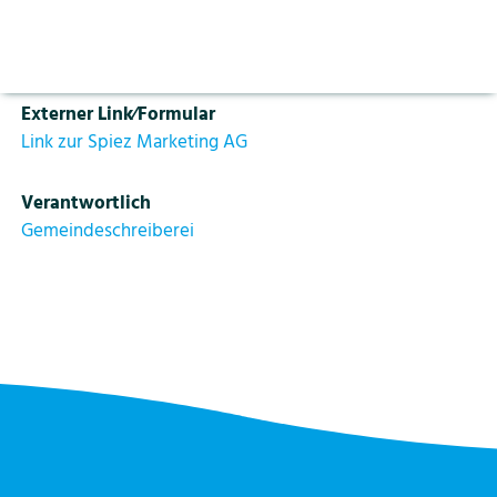
Aktuelles
Vorlesen pausieren
Tarife aus dem
Kurtaxenreglement
ab 01.01.2019
Stoppen
Bildung
Kontakt
Login
Externer Link⁄Formular
Tourismus
Link zur Spiez Marketing AG
Verantwortlich
Gemeindeschreiberei