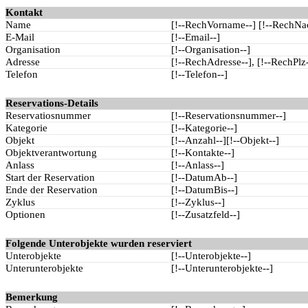
Kontakt
Name
[!--RechVorname--] [!--RechN
E-Mail
[!--Email--]
Organisation
[!--Organisation--]
Adresse
[!--RechAdresse--], [!--RechPlz-
Telefon
[!--Telefon--]
Reservations-Details
Reservatiosnummer
[!--Reservationsnummer--]
Kategorie
[!--Kategorie--]
Objekt
[!--Anzahl--][!--Objekt--]
Objektverantwortung
[!--Kontakte--]
Anlass
[!--Anlass--]
Start der Reservation
[!--DatumAb--]
Ende der Reservation
[!--DatumBis--]
Zyklus
[!--Zyklus--]
Optionen
[!--Zusatzfeld--]
Folgende Unterobjekte wurden reserviert
Unterobjekte
[!--Unterobjekte--]
Unterunterobjekte
[!--Unterunterobjekte--]
Bemerkung