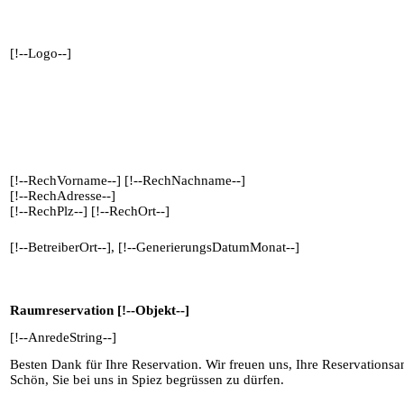
[!--Logo--]
[!--RechVorname--] [!--RechNachname--]
[!--RechAdresse--]
[!--RechPlz--] [!--RechOrt--]
[!--BetreiberOrt--], [!--GenerierungsDatumMonat--]
Raumreservation [!--Objekt--]
[!--AnredeString--]
Besten Dank für Ihre Reservation. Wir freuen uns, Ihre Reservationsan
Schön, Sie bei uns in Spiez begrüssen zu dürfen.